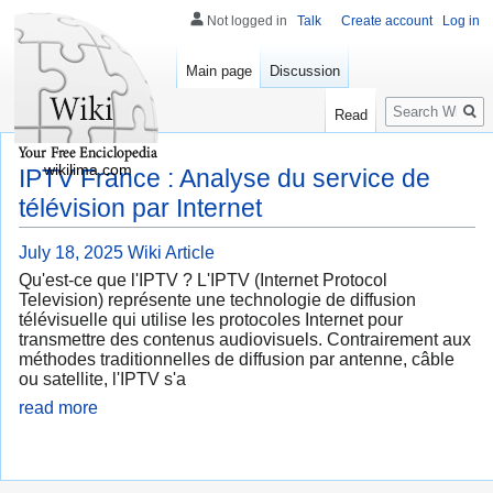
Not logged in
Talk
Create account
Log in
Main page
Discussion
Search
Read
wikilima.com
IPTV France : Analyse du service de
télévision par Internet
July 18, 2025
Wiki Article
Qu'est-ce que l'IPTV ? L'IPTV (Internet Protocol
Television) représente une technologie de diffusion
télévisuelle qui utilise les protocoles Internet pour
transmettre des contenus audiovisuels. Contrairement aux
méthodes traditionnelles de diffusion par antenne, câble
ou satellite, l'IPTV s'a
read more